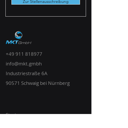
Zur Stellenausschreibung
+49 911 818977
info@mkt.gmbh
Industriestraße 6A
90571 Schwaig bei Nürnberg
Start
Leistungen