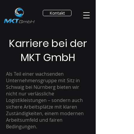
Kontakt
Karriere bei der
MKT GmbH
Als Teil einer wachsenden
Unternehmensgruppe mit Sitz in
Schwaig bei Nürnberg bieten wir
nicht nur verlässliche
Logistikleistungen – sondern auch
sichere Arbeitsplätze mit klaren
Zuständigkeiten, einem modernen
Arbeitsumfeld und fairen
Bedingungen.